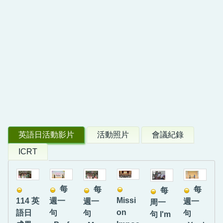
英語日活動影片
活動照片
會議紀錄
ICRT
每
每
每
每
Missi
114 英
週一
週一
週一
周一
on
語日
句
句
句
句 I'm