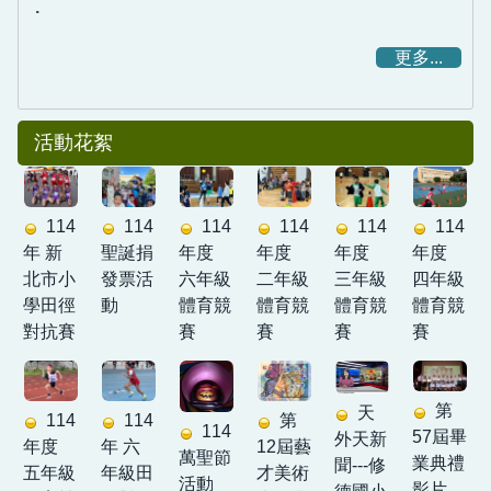
.
更多...
活動花絮
114
114
114
114
114
114
年度
聖誕捐
年度
年度
年度
年 新
二年級
發票活
六年級
三年級
四年級
北市小
體育競
動
體育競
體育競
體育競
學田徑
賽
賽
賽
賽
對抗賽
第
天
第
114
114
114
57屆畢
外天新
12屆藝
年度
年 六
萬聖節
業典禮
聞---修
才美術
五年級
年級田
活動
影片