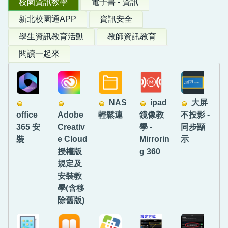
校園資訊教學
電子書 - 資訊
新北校園通APP
資訊安全
學生資訊教育活動
教師資訊教育
閱讀一起來
NAS
ipad
大屏
office
Adobe
輕鬆連
鏡像教
不投影 -
365 安
Creativ
學 -
同步顯
裝
e Cloud
Mirrorin
示
授權版
g 360
規定及
安裝教
學(含移
除舊版)