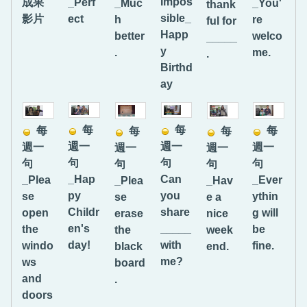
Impos
成果
_Perf
_Muc
_You'
thank
sible_
影片
ect
h
re
ful for
Happ
better
welco
_____
y
.
me.
.
Birthd
ay
每
每
每
每
每
每
週一
週一
週一
週一
週一
週一
句
句
句
句
句
句
_Hap
Can
_Ever
_Plea
_Plea
_Hav
py
you
ythin
se
se
e a
Childr
share
g will
open
erase
nice
en's
_____
be
the
the
week
day!
with
fine.
windo
black
end.
me?
ws
board
and
.
doors