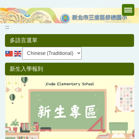
跳
到
主
要
:::
內
多語言選單
容
區
新生入學報到